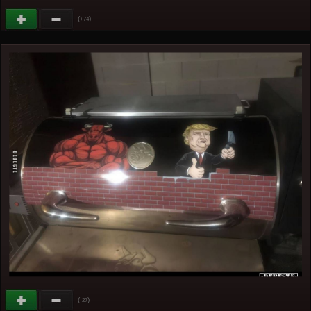
(
)
+74
(
)
-27