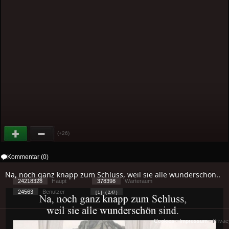
(+26)
Kommentar (0)
Na, noch ganz knapp zum Schluss, weil sie alle wunderschön..
24218328
Haupt
378398
Warteraum
24563
Benutzer
[ 1 ] - ( 2.47 )
Cookies
-
Impressum
-
Priva