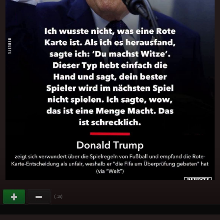
(
)
-16