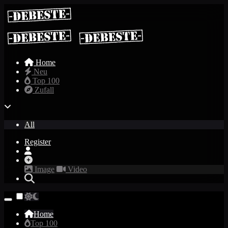
Home
Neu
Top 100
Zufall
All
Register
Image
Video
Home
Top 100