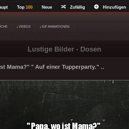
aupt
Top
100
Neue
Zufällig
Hinzufügen
ÜCHE
VIDEOS
GIF ANIMATIONEN
Lustige Bilder - Dosen
ist Mama?" " Auf einer Tupperparty." ..