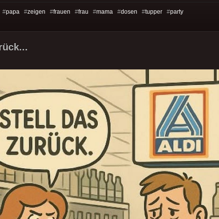
 #
papa
#
zeigen
#
frauen
#
frau
#
mama
#
dosen
#
tupper
#
party
rück...