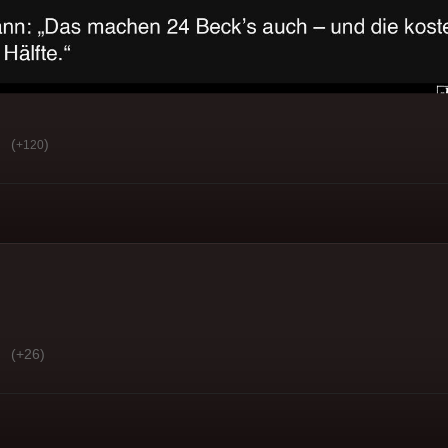
(
)
+120
(+26)