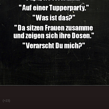
(
)
+23