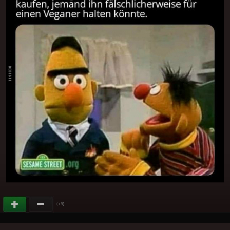
(
)
+8