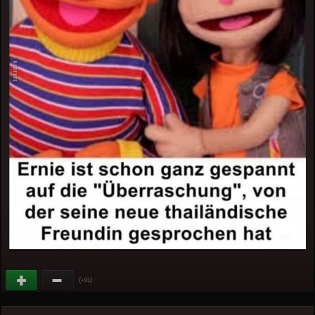
(
)
+91