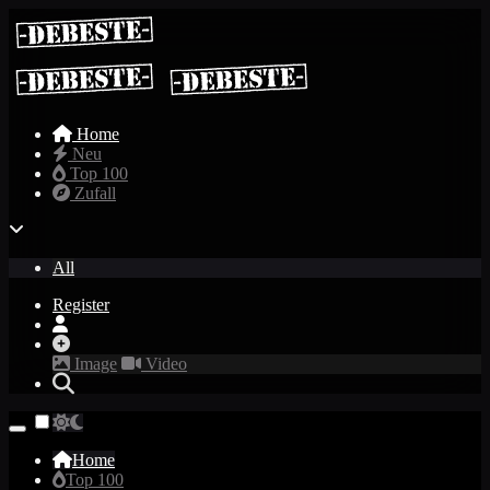
Home
Neu
Top 100
Zufall
All
Register
Image
Video
Home
Top 100