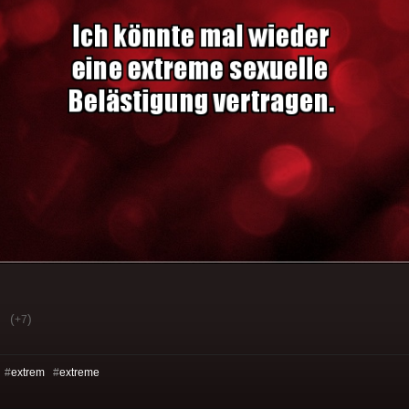
(
)
+7
 #
extrem
#
extreme