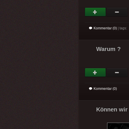
Kommentar (0)
| tags:
Warum ?
Kommentar (0)
Können wir 