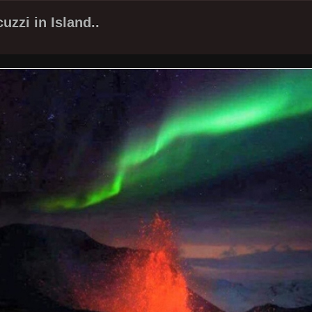
uzzi in Island..