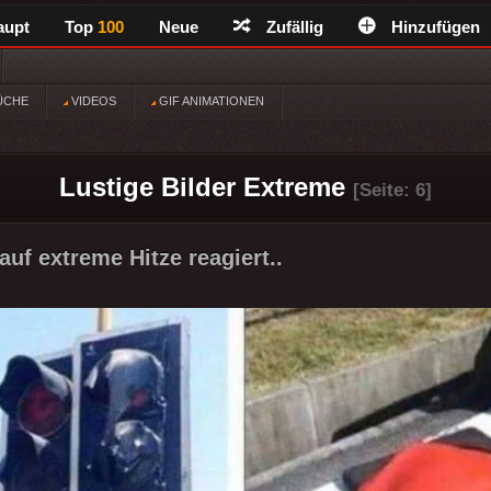
aupt
Top
100
Neue
Zufällig
Hinzufügen
ÜCHE
VIDEOS
GIF ANIMATIONEN
Lustige Bilder Extreme
[Seite: 6]
auf extreme Hitze reagiert..