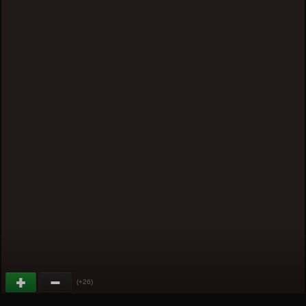
(+26)