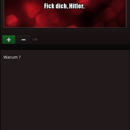
(
)
-26
Warum ?