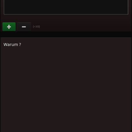
(
)
+103
Warum ?