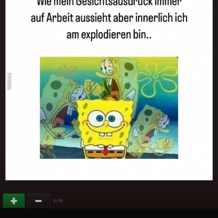
(
)
+14