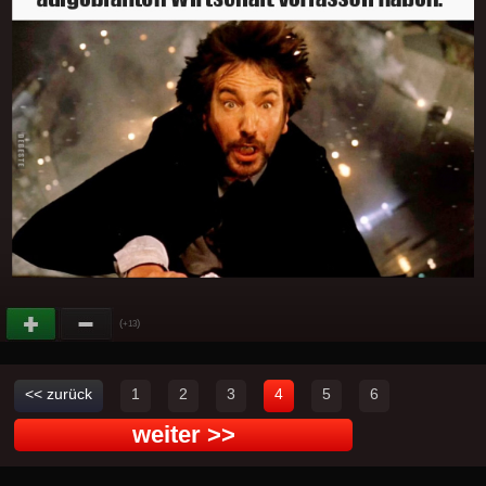
(
)
+13
<< zurück
1
2
3
4
5
6
weiter >>