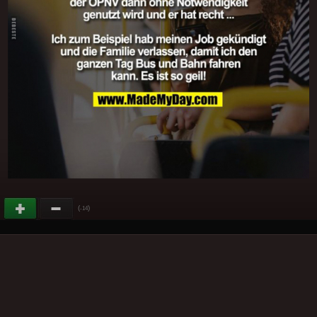
(
)
-14