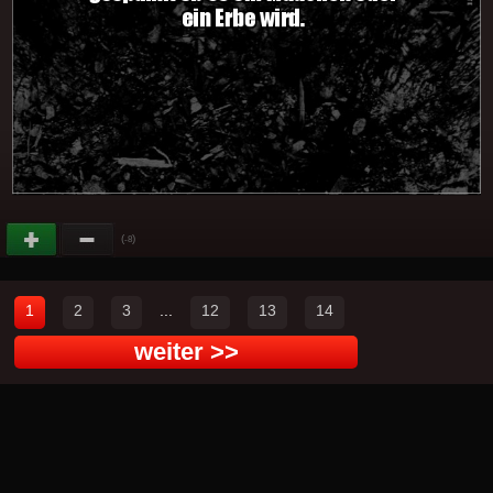
(
)
-8
1
2
3
...
12
13
14
weiter >>