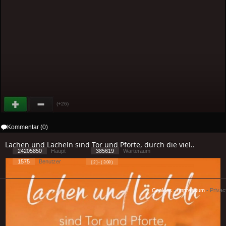
(+26)
Kommentar (0)
Lachen und Lächeln sind Tor und Pforte, durch die viel..
24205850
Haupt
385619
Warteraum
1575
Benutzer
[ 2 ] - ( 3.08 )
Cookies
-
Impressum
-
Priva