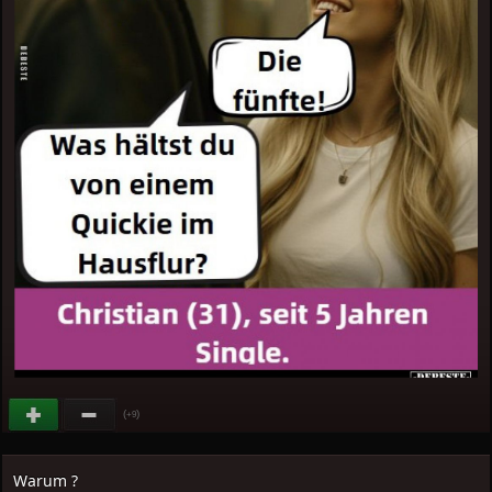
(
)
+9
Warum ?