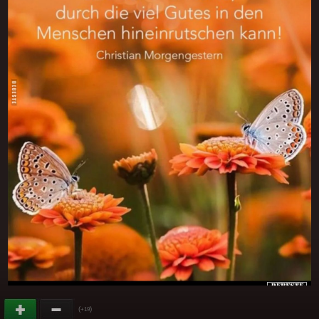
(
)
+19