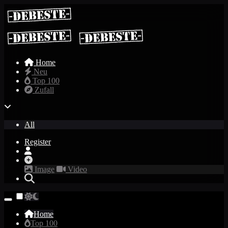
Home
Neu
Top 100
Zufall
All
Register
Image
Video
Home
Top 100