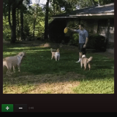
(
)
+88