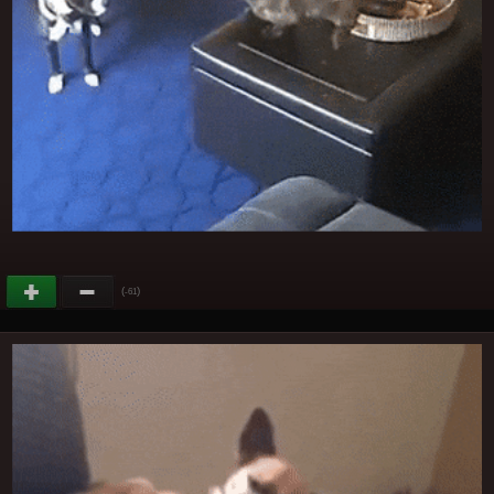
(
)
-61