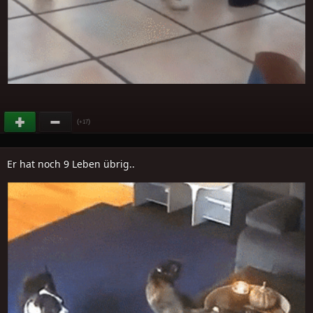
(
)
+17
Er hat noch 9 Leben übrig..