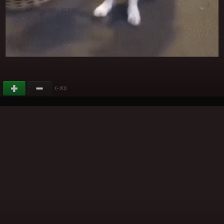
(
)
+161