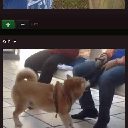
(
)
+107
Süß.. ♥