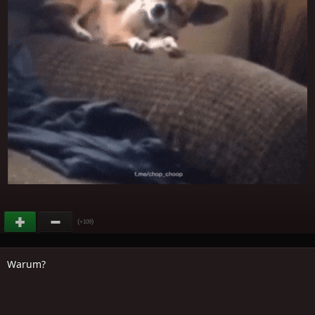
(
)
+109
Warum?