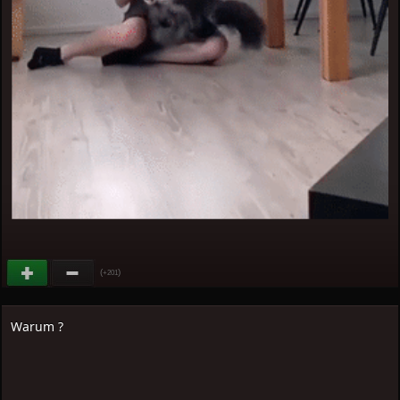
(
)
+201
Warum ?