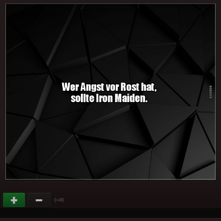
(
)
+24