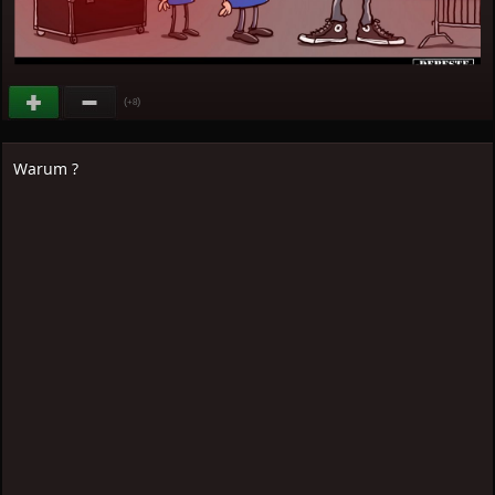
(
)
+8
Warum ?