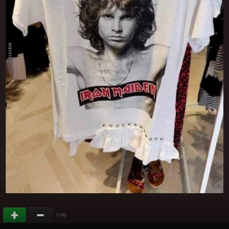
(
)
+18