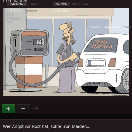
Iron maiden..
24218340
Haupt
378324
Warteraum
27260
Benutzer
[ 1 ] - ( 2.19 )
Cookies
-
Impressum
-
Priva
(
)
+88
Wer Angst vor Rost hat, sollte Iron Maiden...