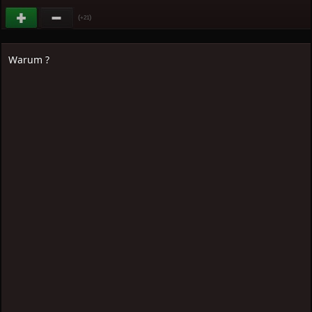
(
)
+21
Warum ?