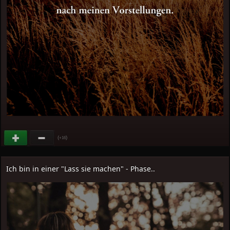
(
)
+16
Ich bin in einer "Lass sie machen" - Phase..