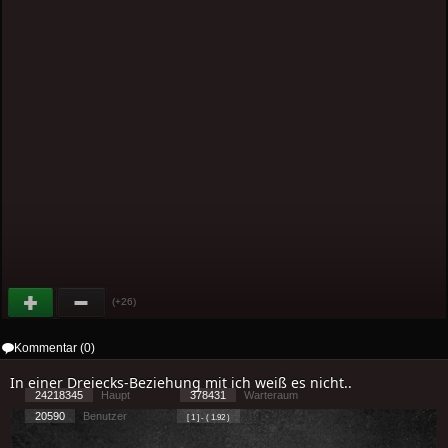
(+26)
Kommentar (0)
In einer Dreiecks-Beziehung mit ich weiß es nicht..
24218345
Haupt
378431
Warteraum
20590
Benutzer
[ 1 ] - ( 1.92 )