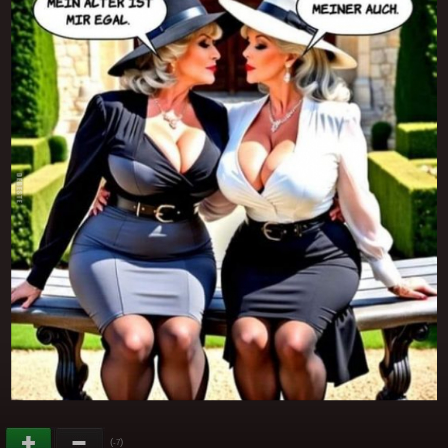
(
)
-7