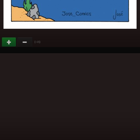
(
)
+15