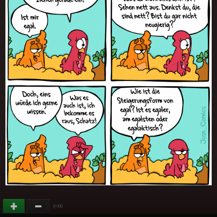
(
)
+31