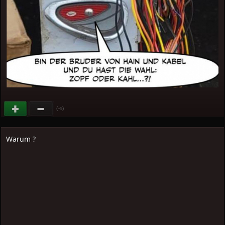
(
)
+5
Warum ?