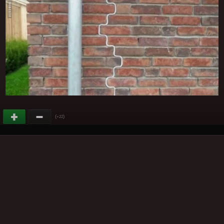
(
)
+22