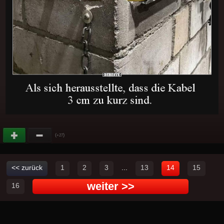
(
)
+27
<< zurück
1
2
3
...
13
14
15
weiter >>
16