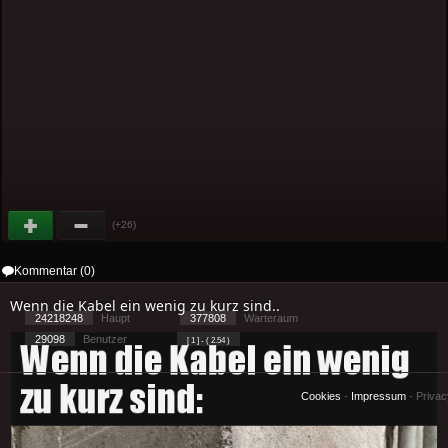
(+26)
Kommentar (0)
Wenn die Kabel ein wenig zu kurz sind..
24218248
Haupt
377808
Warteraum
29098
Benutzer
[ 1 ] - ( 2.54 )
Cookies
-
Impressum
-
Priva