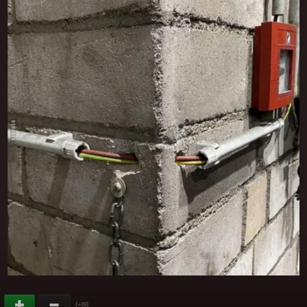
(
)
+69