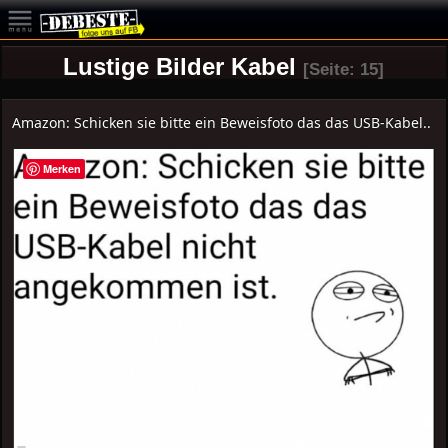
Lustige Bilder Kabel
[Seite: 15]
Amazon: Schicken sie bitte ein Beweisfoto das das USB-Kabel..
Merken