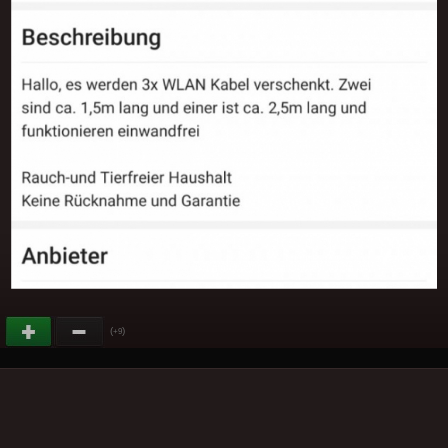
(
)
+9