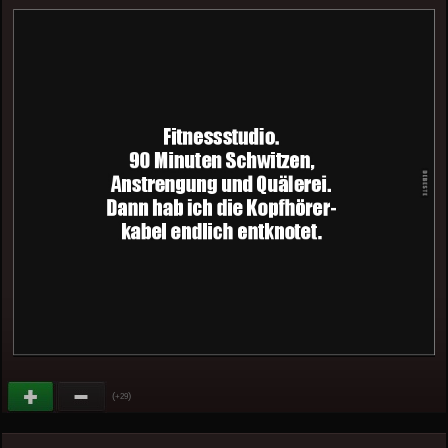
(
)
+29