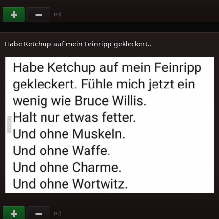
(
)
+4
Habe Ketchup auf mein Feinripp gekleckert..
(
)
+7