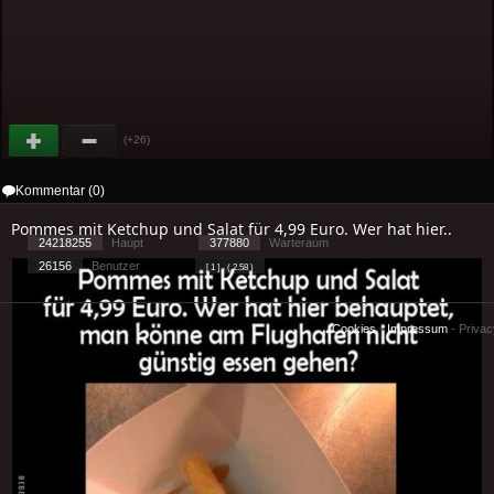
(+26)
Kommentar (0)
Pommes mit Ketchup und Salat für 4,99 Euro. Wer hat hier..
24218255
Haupt
377880
Warteraum
26156
Benutzer
[ 1 ] - ( 2.58 )
Cookies
-
Impressum
-
Priva