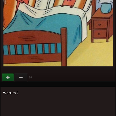
(
)
-8
Warum ?