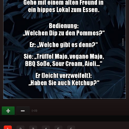
(
)
+23