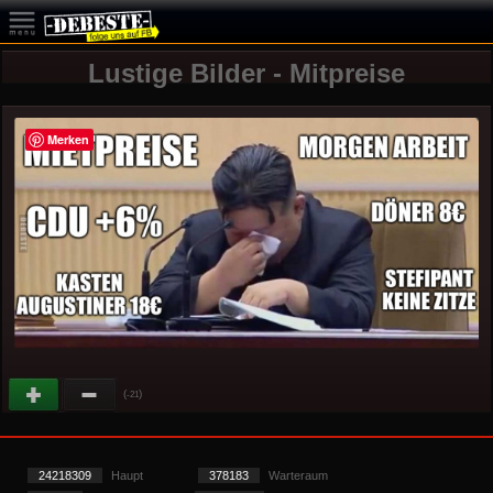
Lustige Bilder - Mitpreise
Merken
(
)
-21
24218309
Haupt
378183
Warteraum