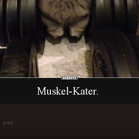
(
)
+47