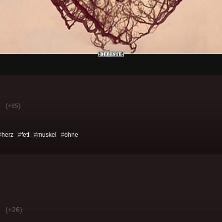
(
)
+85
#
herz
#
fett
#
muskel
#
ohne
(+26)