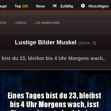
aupt
Top
100
Neue
Zufällig
Hinzufügen
ÜCHE
VIDEOS
GIF ANIMATIONEN
Lustige Bilder Muskel
[Seite: 3]
 bist du 23, bleibst bis 4 Uhr Morgens wach..