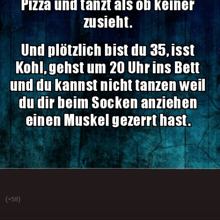
(
)
+58