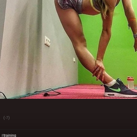
(
)
-7
 #
training