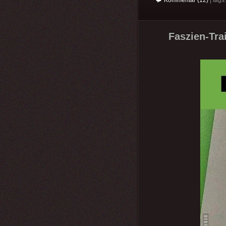
Kommentar (12)
| tag
Faszien-Tra