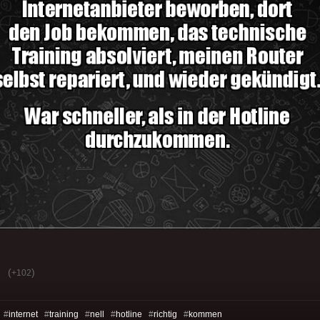
(
)
+102
 #
internet
#
training
#
nell
#
hotline
#
richtig
#
kommen