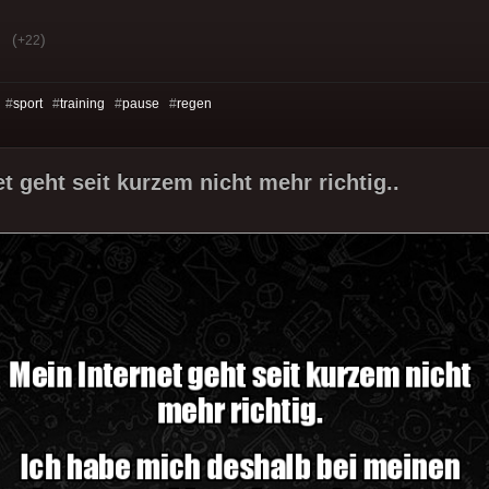
(
)
+22
 #
sport
#
training
#
pause
#
regen
t geht seit kurzem nicht mehr richtig..