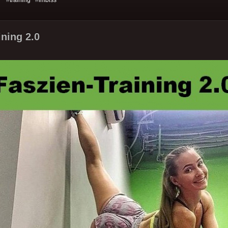
s: #
training
#
imbiss
ining 2.0