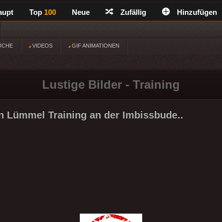
aupt
Top
100
Neue
Zufällig
Hinzufügen
ÜCHE
VIDEOS
GIF ANIMATIONEN
Lustige Bilder - Training
n Lümmel Training an der Imbissbude..