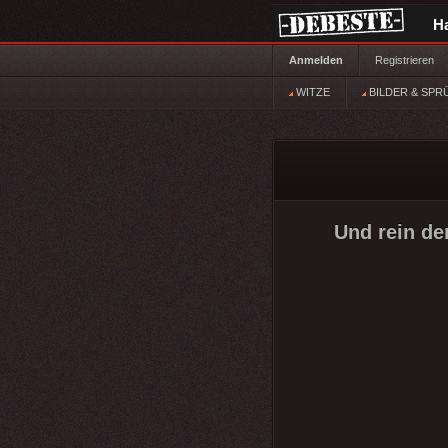
H
Anmelden
Registrieren
WITZE
BILDER & SPR
Und rein de