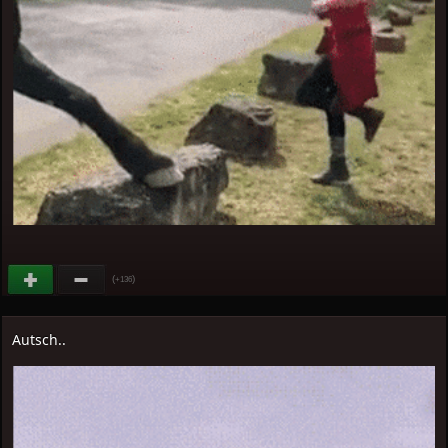
(
)
+136
Autsch..