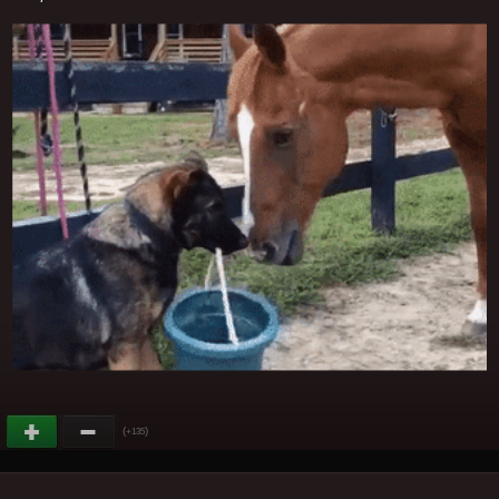
(
)
+135