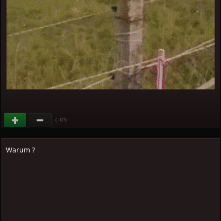
(
)
+127
Warum ?