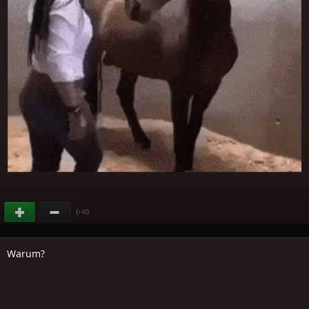
(
)
+42
Warum?