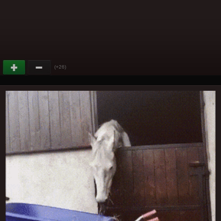
(+26)