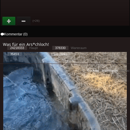
(+26)
Kommentar (0)
Was für ein Ars*chloch!
24218333
Haupt
378330
Warteraum
35453
Benutzer
[ 1 ] - ( 2.38 )
Cookies
-
Impressum
-
Priva