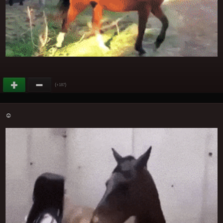
(
)
+187
☺