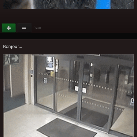
(
)
+210
Bonjour...