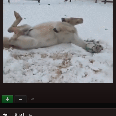
(
)
+149
Hier, bitteschön..