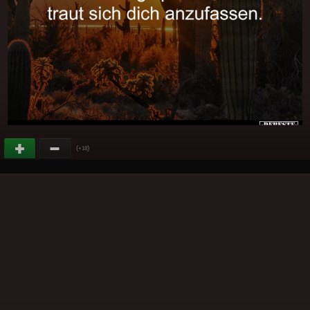
(
)
+18