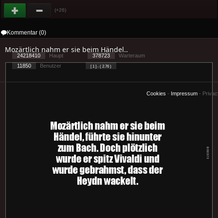
(+26)
Kommentar (0)
Mozärtlich nahm er sie beim Händel..
24218410
Haupt
378723
Warteraum
11850
Benutzer
[ 1 ] - ( 2.76 )
Cookies
-
Impressum
-
Priva