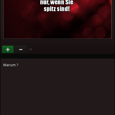
(
)
-2
Warum ?