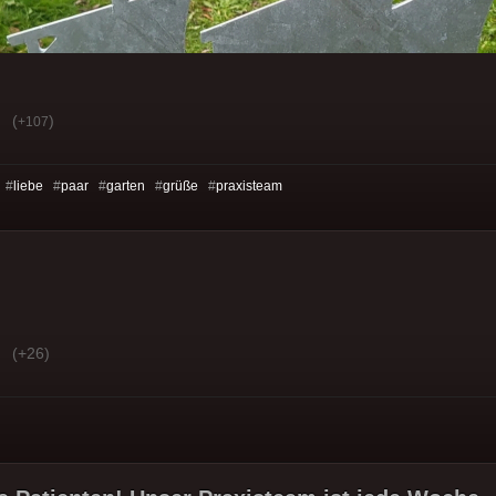
(
)
+107
 #
liebe
#
paar
#
garten
#
grüße
#
praxisteam
(+26)