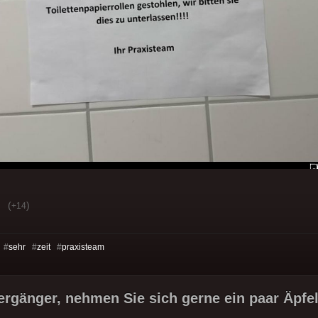
(
)
+14
 #
sehr
#
zeit
#
praxisteam
ergänger, nehmen Sie sich gerne ein paar Äpfel