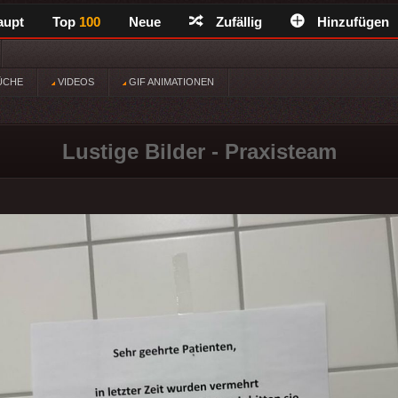
aupt
Top
100
Neue
Zufällig
Hinzufügen
ÜCHE
VIDEOS
GIF ANIMATIONEN
Lustige Bilder - Praxisteam