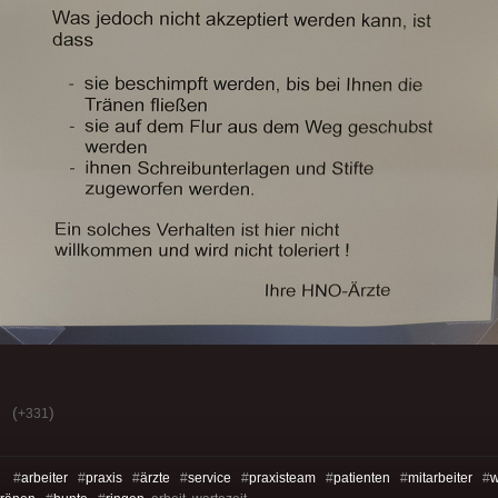
(
)
+331
s: #
arbeiter
#
praxis
#
ärzte
#
service
#
praxisteam
#
patienten
#
mitarbeiter
#