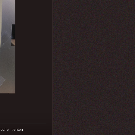
woche
#
enten