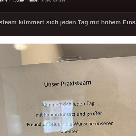
tränen
#
bunte
#
ringen
arbeit wartezeit
steam kümmert sich jeden Tag mit hohem Einsa