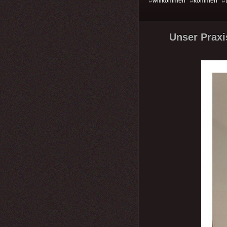
#
willkommen
#
kommen
#
Unser Praxi