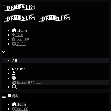
Home
Neu
Top 100
Zufall
All
Register
Image
Video
Home
Top 100