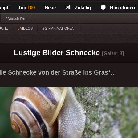
aupt
Top
100
Neue
Zufällig
Hinzufügen
§ Vorschriften
ÜCHE
VIDEOS
GIF ANIMATIONEN
Lustige Bilder Schnecke
[Seite: 3]
 die Schnecke von der Straße ins Gras*..