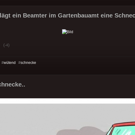
ägt ein Beamter im Gartenbauamt eine Schnec
(
)
-4
 #
wütend
#
schnecke
chnecke..