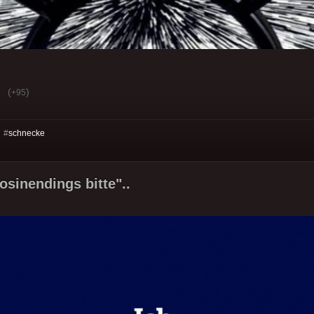
(
)
+95
 #
schnecke
osinendings bitte"..