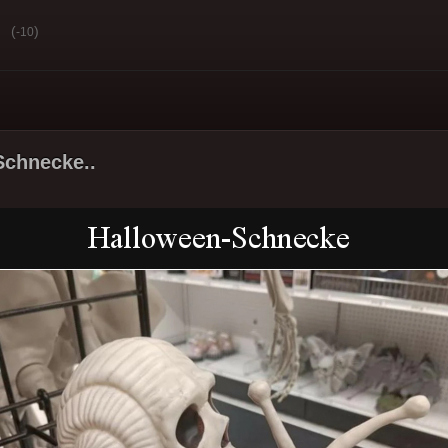
(
)
-10
Schnecke..