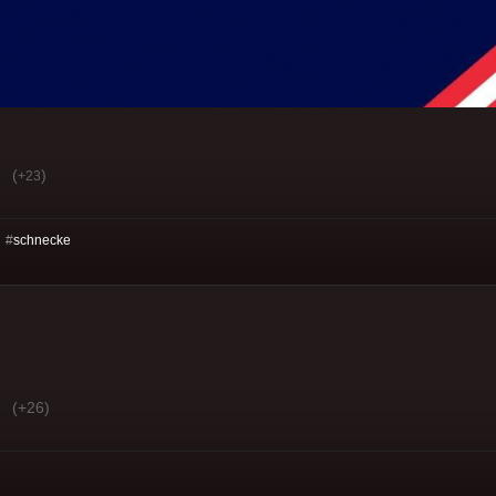
(
)
+23
 #
schnecke
(+26)