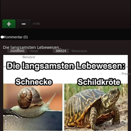
(+26)
Kommentar (0)
Die langsamsten Lebewesen..
24205943
Haupt
386524
Warteraum
8078
Benutzer
[ 2 ] - ( 3.31 )
Cookies
-
Impressum
-
Priva