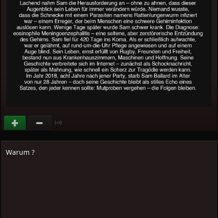
(
)
+6
Warum ?