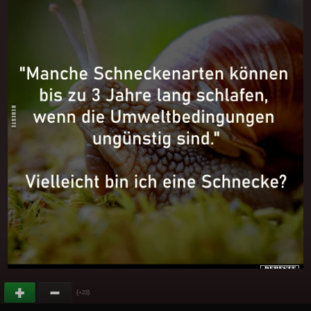
(
)
+23