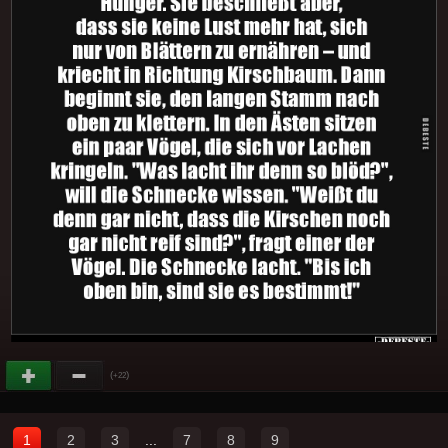
(
)
+22
1
2
3
...
7
8
9