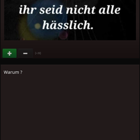
(
)
+28
Warum ?