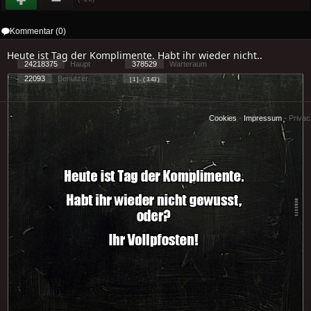
Kommentar (0)
Heute ist Tag der Komplimente. Habt ihr wieder nicht..
24218375
Haupt
378529
Warteraum
22093
Benutzer
[ 1 ] - ( 3.43 )
Cookies
-
Impressum
-
Priva