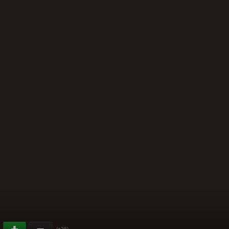
(+26)