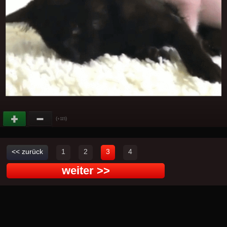
(
)
+115
<< zurück
1
2
3
4
weiter >>