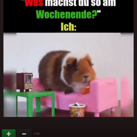
(
)
+94