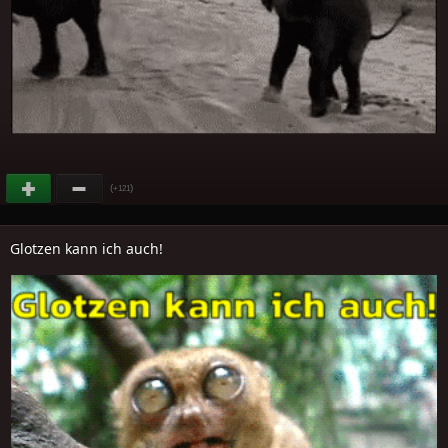
(
)
+121
Glotzen kann ich auch!