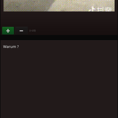
(
)
+123
Warum ?