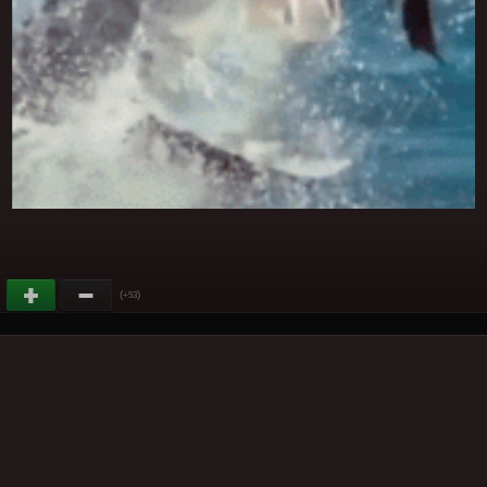
(
)
+53