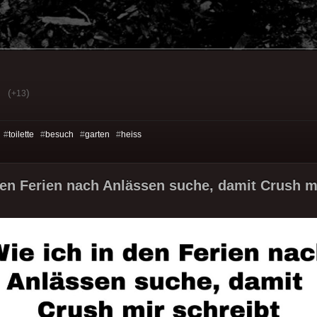
(
)
+13
 #
toilette
#
besuch
#
garten
#
heiss
den Ferien nach Anlässen suche, damit Crush mi