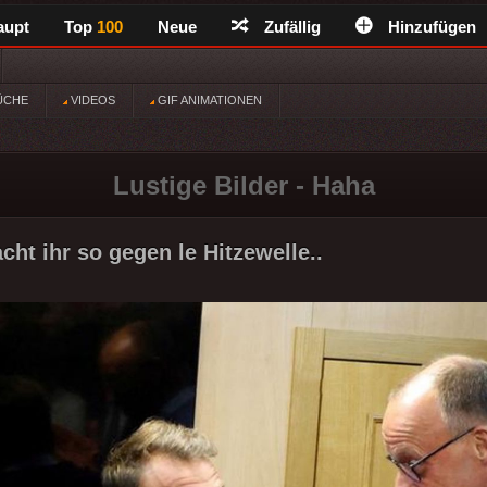
aupt
Top
100
Neue
Zufällig
Hinzufügen
ÜCHE
VIDEOS
GIF ANIMATIONEN
Lustige Bilder - Haha
ht ihr so gegen le Hitzewelle..