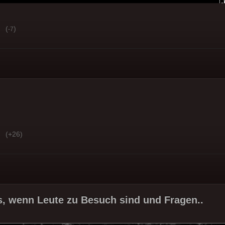
(
)
-7
(+26)
s, wenn Leute zu Besuch sind und Fragen..