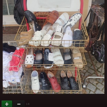
(
)
-4