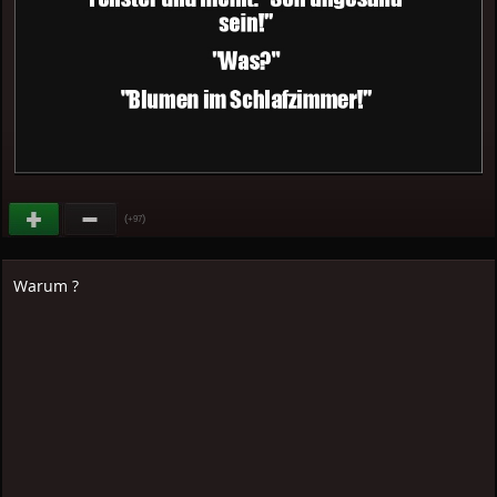
(
)
+97
Warum ?