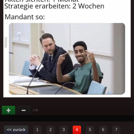
(
)
-28
<< zurück
1
2
3
4
5
6
7