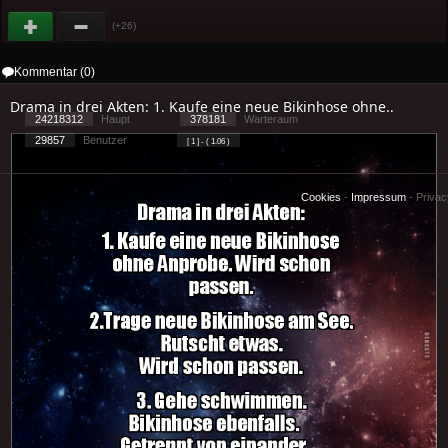
(+26)
Kommentar (0)
Drama in drei Akten: 1. Kaufe eine neue Bikinhose ohne..
24218312
Haupt
378181
Warteraum
29857
Benutzer
[ 1 ] - ( 1.06 )
Cookies
-
Impressum
-
Priva