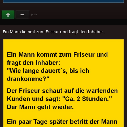
(
)
+27
Ein Mann kommt zum Friseur und fragt den Inhaber..