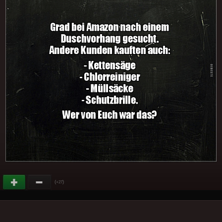
(
)
+27