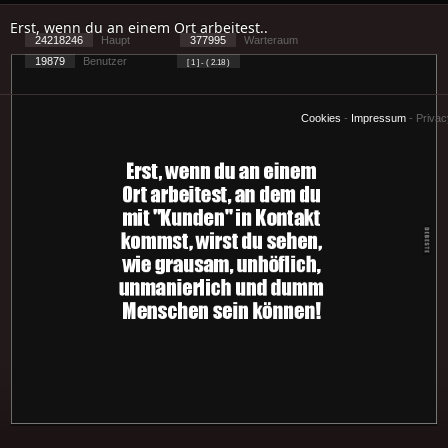
Erst, wenn du an einem Ort arbeitest..
24218246
Haupt
377995
Warteraum
19879
Benutzer
[ 1 ] - ( 2.18 )
Cookies
-
Impressum
-
Priva