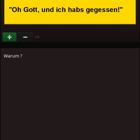
(
)
-5
Warum ?