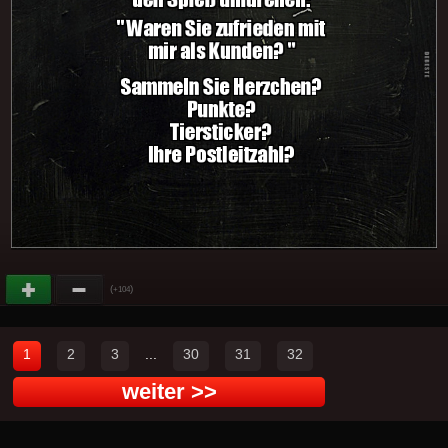
(
)
+104
1
2
3
...
30
31
32
weiter >>