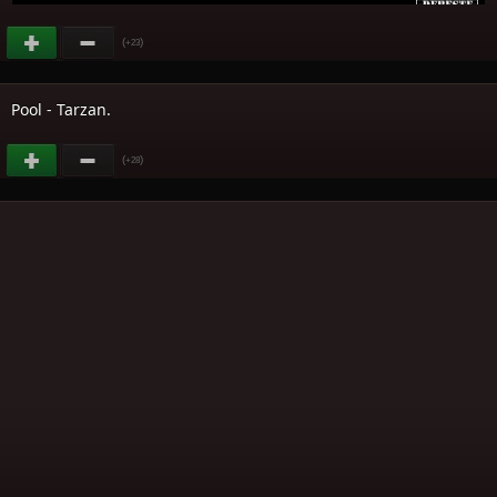
(
)
+23
Pool - Tarzan.
(
)
+28