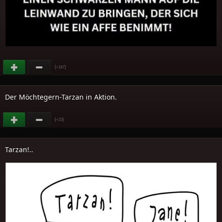
(
)
+187
Der Möchtegern-Tarzan in Aktion.
(
)
+23
Tarzan!..