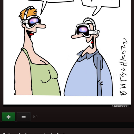
(
)
+7