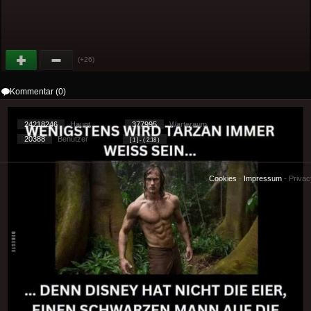
(+26)
Kommentar (0)
24218246
Haupt
377995
Warteraum
20388
Benutzer
[ 1 ] - ( 2.18 )
Cookies
-
Impressum
-
Priva