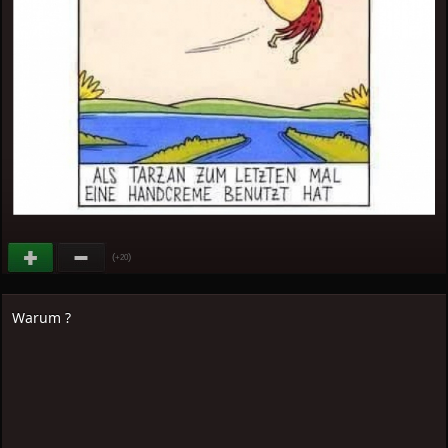
(
)
+20
Warum ?