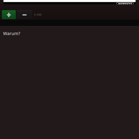
(
)
+134
Warum?