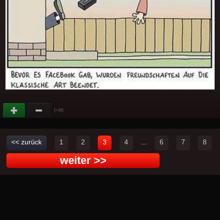
(
)
+28
<< zurück
1
2
3
4
...
6
7
8
weiter >>