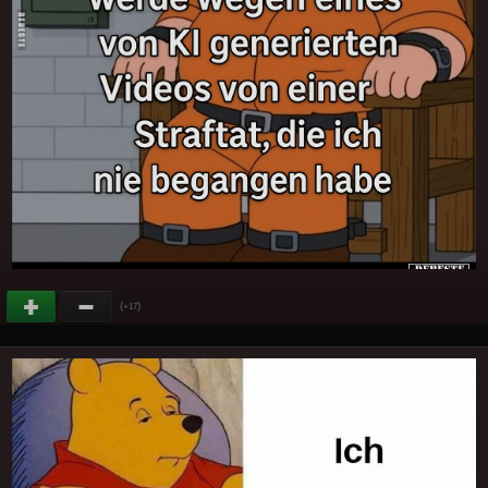
(
)
+17