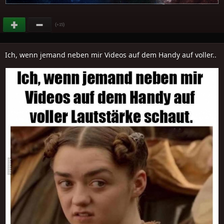
(
)
+15
Ich, wenn jemand neben mir Videos auf dem Handy auf voller..