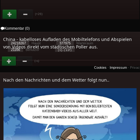
(+26)
Kommentar (0)
China - kabelloses Aufladen des Mobiltelefons und Abspielen
24218267
Haupt
377975
Warteraum
von Videos direkt vom städtischen Poller aus.
21166
Benutzer
[ 1 ] - ( 1.17 )
(
)
+6
Cookies
-
Impressum
-
Priva
Nach den Nachrichten und dem Wetter folgt nun..