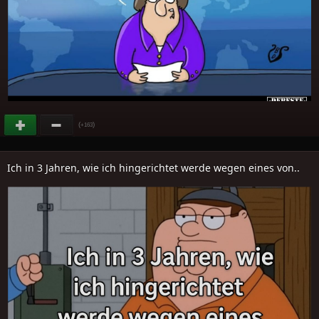
(
)
+163
Ich in 3 Jahren, wie ich hingerichtet werde wegen eines von..