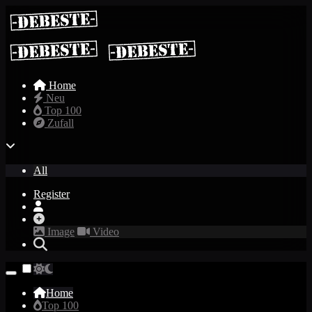
Home
Neu
Top 100
Zufall
All
Register
Image
Video
Home
Top 100