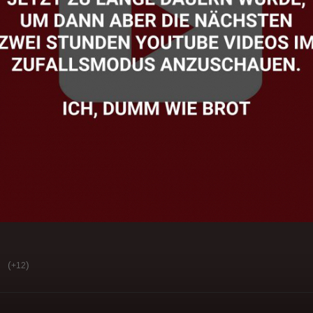
(
)
+12