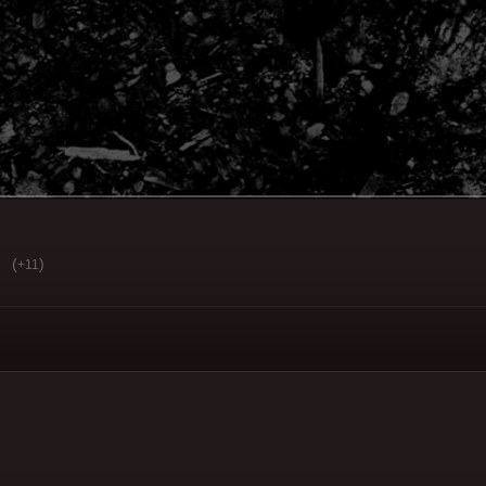
(
)
+11