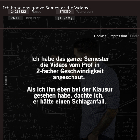
Ich habe das ganze Semester die Videos..
24218322
Haupt
378359
Warteraum
24966
Benutzer
[ 1 ] - ( 2.43 )
Cookies
-
Impressum
-
Priva