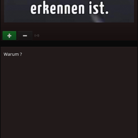
(
)
+3
Warum ?