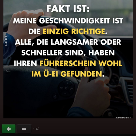
(
)
+12