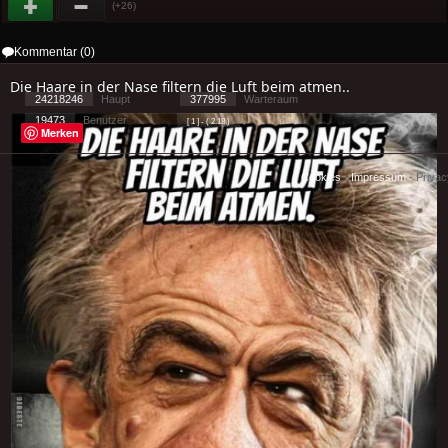
(+26)
Kommentar (0)
Die Haare in der Nase filtern die Luft beim atmen..
24218246
Haupt
377995
Warteraum
19473
Benutzer
[ 1 ] - ( 2.18 )
Merken
Cookies
-
Impressum
-
Priva