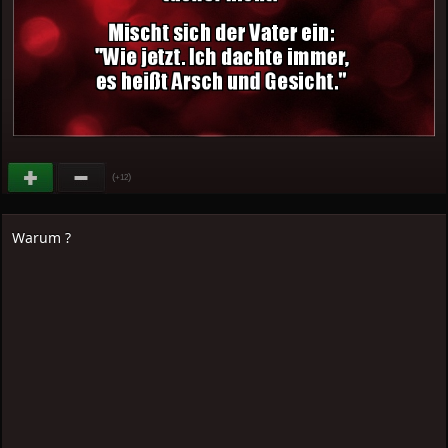
(
)
+12
Warum ?