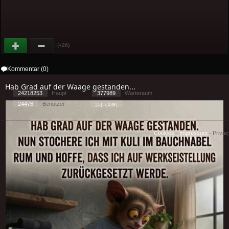
(+26)
Kommentar (0)
Hab Grad auf der Waage gestanden...
24218253
Haupt
377989
Warteraum
24476
Benutzer
[ 1 ] - ( 2.49 )
Cookies
-
Impressum
-
Priva