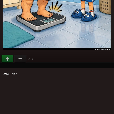
(
)
+13
Warum?