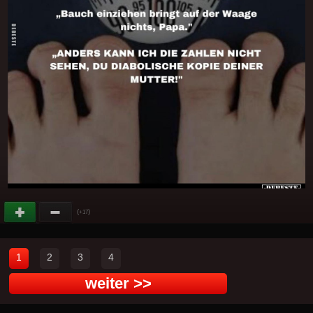
(
)
+17
1
2
3
4
weiter >>