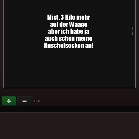
(
)
+21