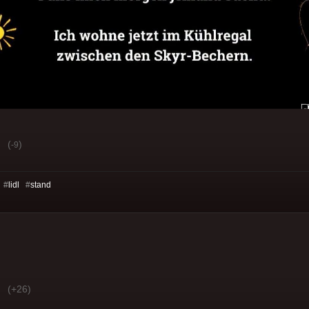
(
)
-9
 #
lidl
#
stand
(+26)