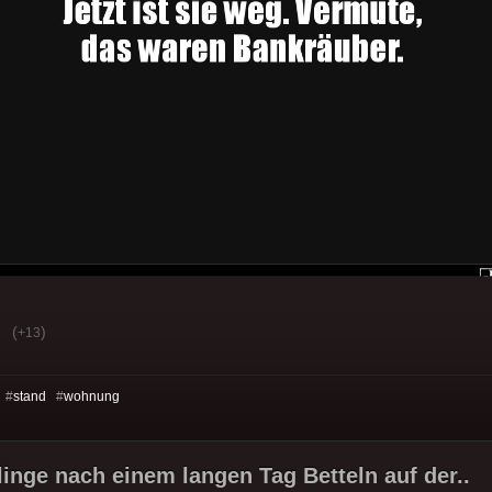
(
)
+13
 #
stand
#
wohnung
linge nach einem langen Tag Betteln auf der..