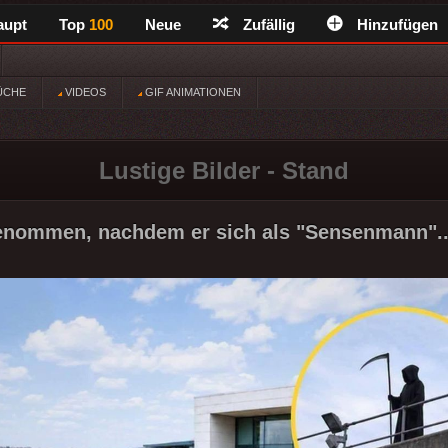
aupt
Top
100
Neue
Zufällig
Hinzufügen
ÜCHE
VIDEOS
GIF ANIMATIONEN
Lustige Bilder - Stand
enommen, nachdem er sich als "Sensenmann".