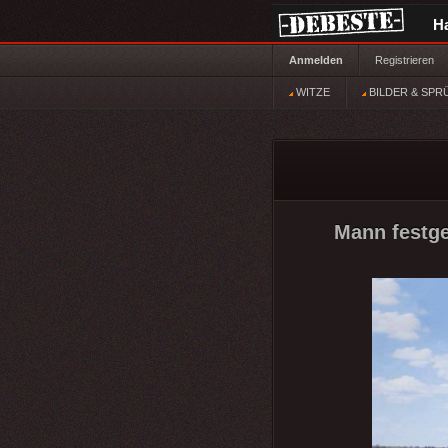
H
Anmelden
Registrieren
WITZE
BILDER & SPR
Mann festg