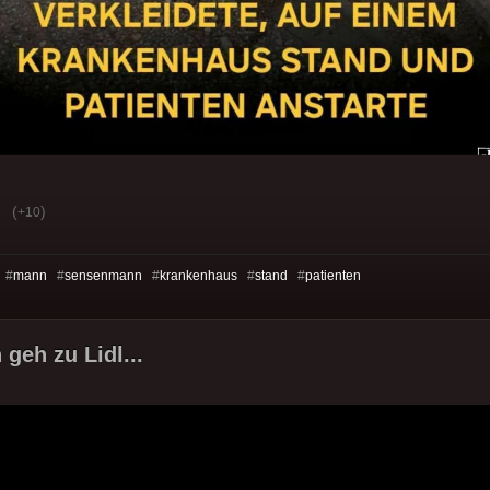
(
)
+10
 #
mann
#
sensenmann
#
krankenhaus
#
stand
#
patienten
 geh zu Lidl...