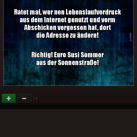
(
)
-1