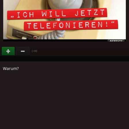
(
)
+99
Warum?