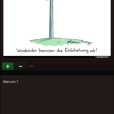
(
)
-38
Warum ?