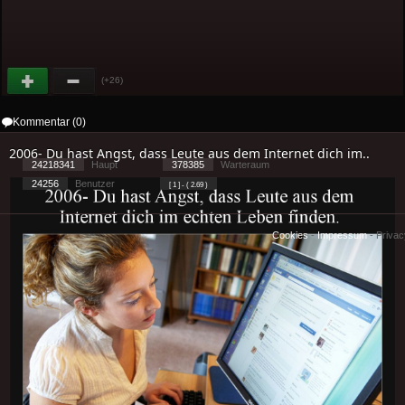
(+26)
Kommentar (0)
2006- Du hast Angst, dass Leute aus dem Internet dich im..
24218341
Haupt
378385
Warteraum
24256
Benutzer
[ 1 ] - ( 2.69 )
Cookies
-
Impressum
-
Priva