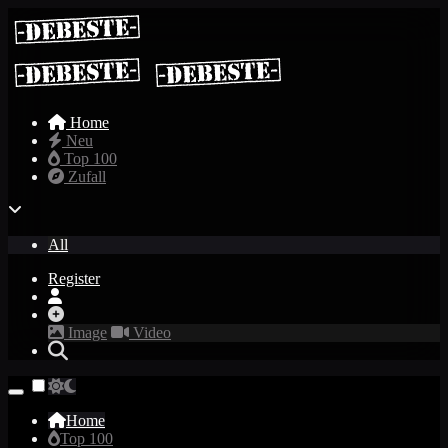
Home
Neu
Top 100
Zufall
All
Register
Image
Video
Home
Top 100