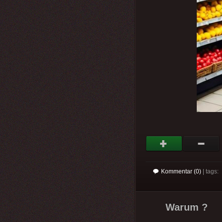
Kommentar (0)
| tags:
Warum ?