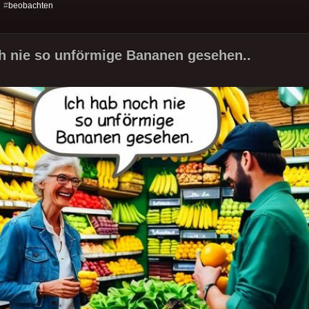
 #
beobachten
h nie so unförmige Bananen gesehen..