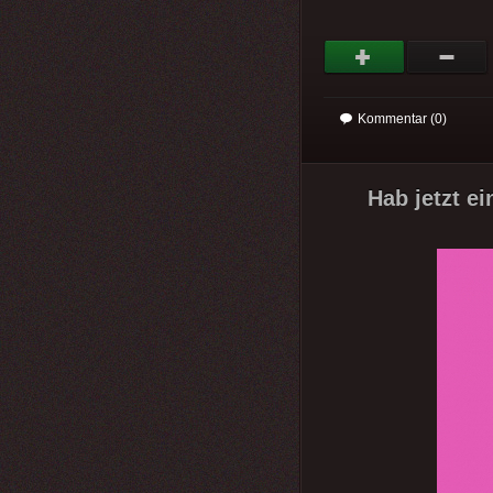
Kommentar (0)
Hab jetzt e