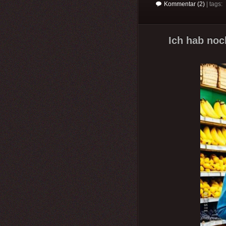
Kommentar (2)
| tags:
Ich hab noc