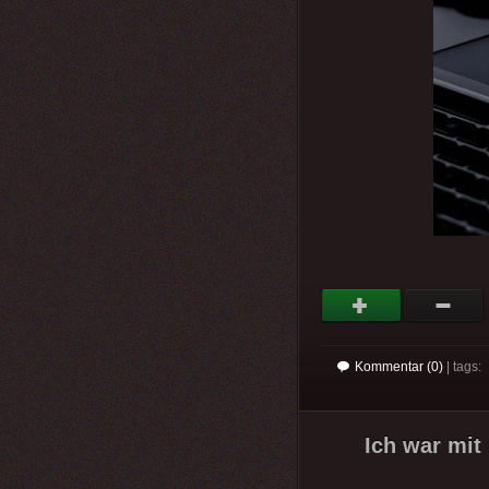
Kommentar (0)
| tags:
Ich war mit