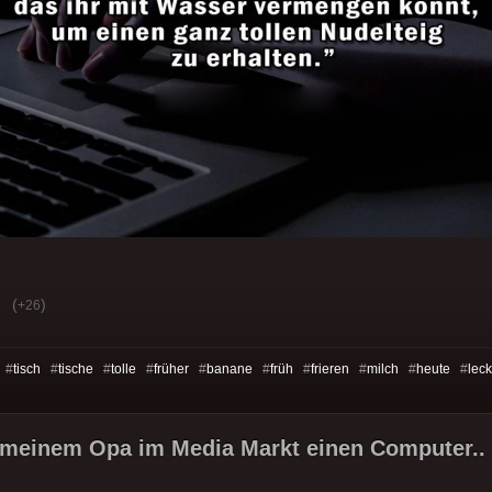
(
)
+26
 #
tisch
#
tische
#
tolle
#
früher
#
banane
#
früh
#
frieren
#
milch
#
heute
#
leck
 meinem Opa im Media Markt einen Computer..