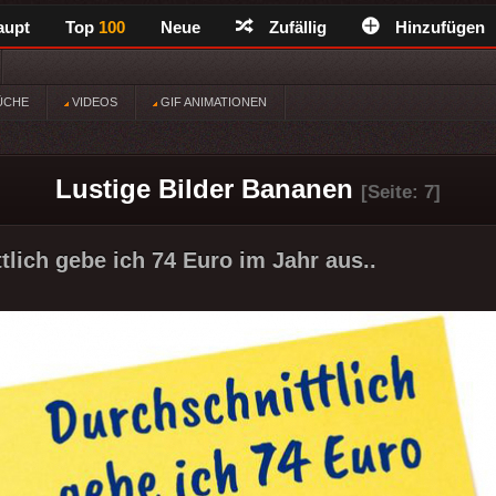
aupt
Top
100
Neue
Zufällig
Hinzufügen
ÜCHE
VIDEOS
GIF ANIMATIONEN
Lustige Bilder Bananen
[Seite: 7]
tlich gebe ich 74 Euro im Jahr aus..