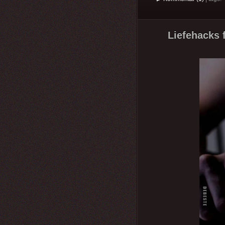
Liefehacks f