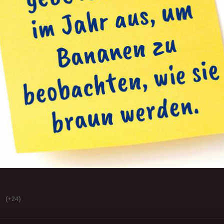
(
)
+24