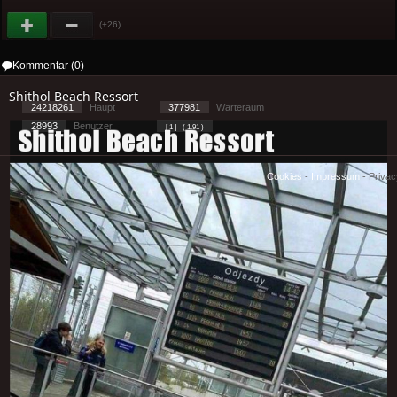
(+26)
Kommentar (0)
Shithol Beach Ressort
24218261
Haupt
377981
Warteraum
28993
Benutzer
[ 1 ] - ( 1.91 )
Cookies
-
Impressum
-
Priva