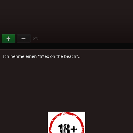
(
)
+13
Ich nehme einen "S*ex on the beach"..