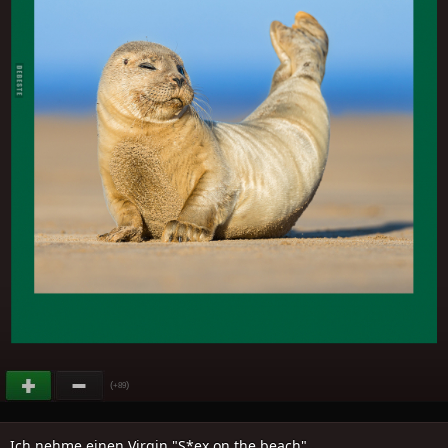
(
)
+89
Ich nehme einen Virgin "S*ex on the beach"..