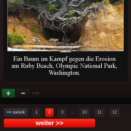
(
)
+133
<< zurück
1
2
3
...
10
11
12
weiter >>