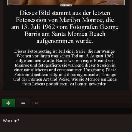
(
)
+139
Warum?