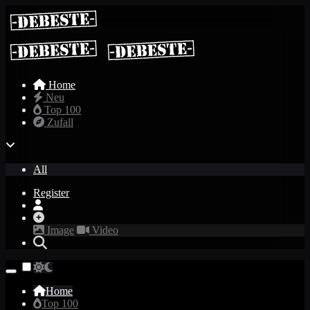
Home
Neu
Top 100
Zufall
All
Register
Image
Video
Home
Top 100