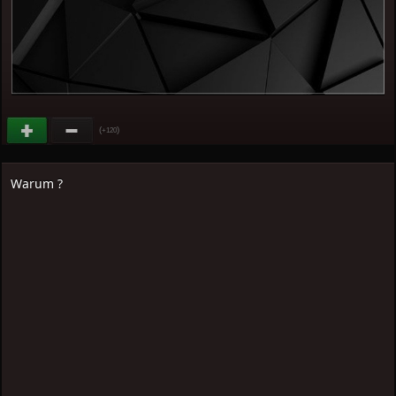
(
)
+120
Warum ?