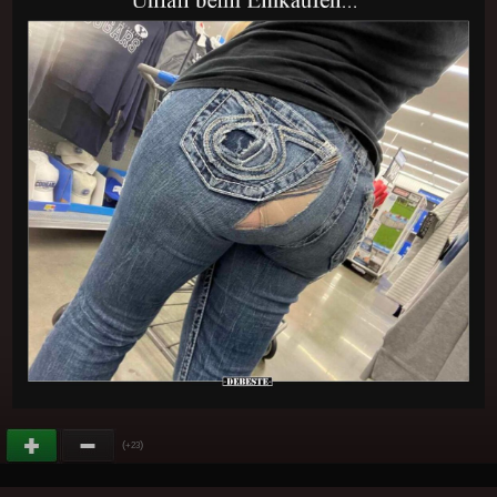
(
)
+23