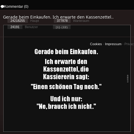
Kommentar (0)
Gerade beim Einkaufen. Ich erwarte den Kassenzettel..
24218255
Haupt
377878
Warteraum
24191
Benutzer
[ 1 ] - ( 2.2 )
Cookies
-
Impressum
-
Priva