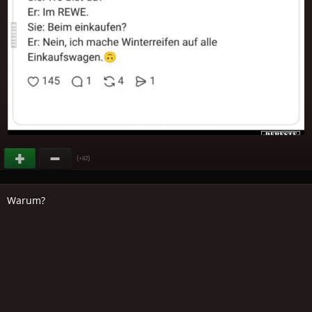
(
)
+82
Warum?