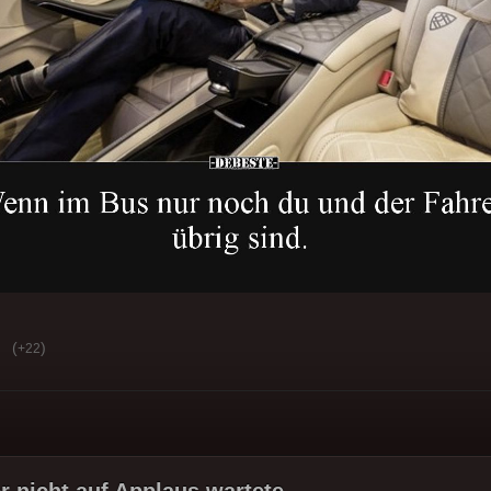
(
)
+22