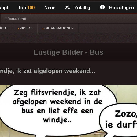
aupt
Top
100
Neue
Zufällig
Hinzufügen
§ Vorschriften
ÜCHE
VIDEOS
GIF ANIMATIONEN
Lustige Bilder - Bus
endje, ik zat afgelopen weekend...