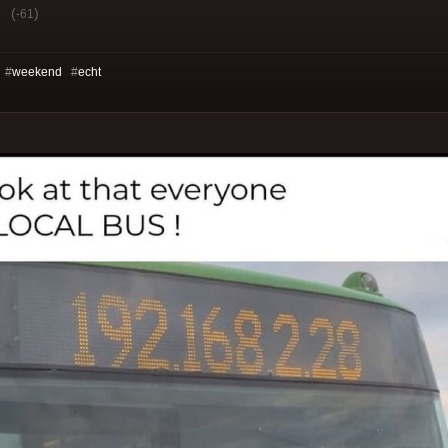
(
)
-61
 #
weekend
#
echt