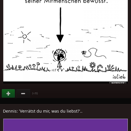
(
)
+25
Dennis: 'Verrätst du mir, was du liebst?'..