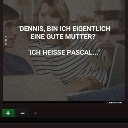
(
)
+25