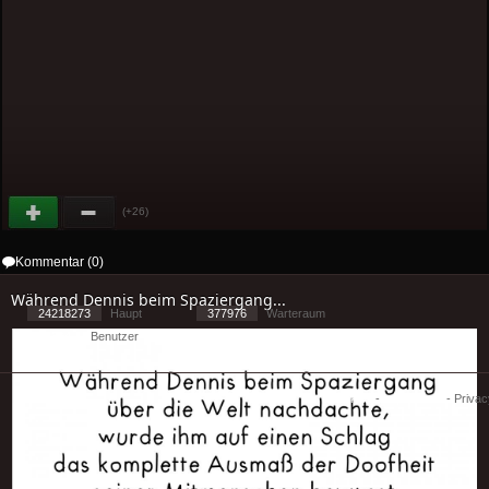
(+26)
Kommentar (0)
Während Dennis beim Spaziergang...
24218273
Haupt
377976
Warteraum
23394
Benutzer
[ 1 ] - ( 1.4 )
Cookies
-
Impressum
-
Priva