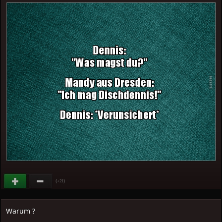
(
)
+21
Warum ?