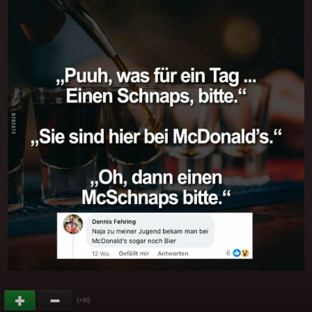
(
)
+95