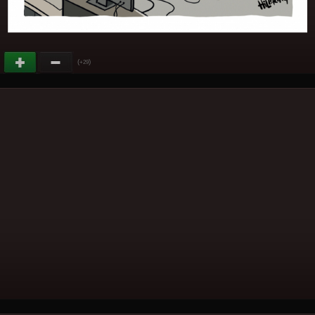
(
)
+29