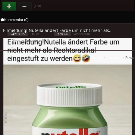
(+26)
Kommentar (0)
Eilmeldung! Nutella ändert Farbe um nicht mehr als..
24218325
Haupt
378326
Warteraum
20258
Benutzer
[ 1 ] - ( 2.56 )
Cookies
-
Impressum
-
Priva