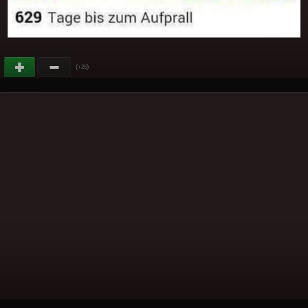
(
)
+25