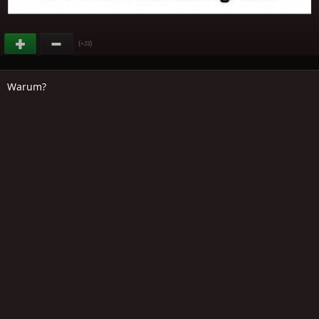
(
)
+23
Warum?