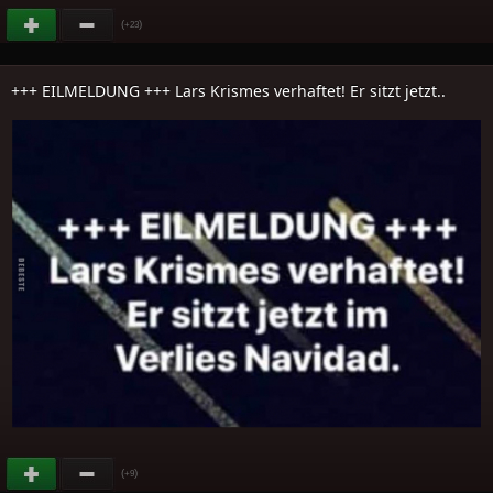
(
)
+23
+++ EILMELDUNG +++ Lars Krismes verhaftet! Er sitzt jetzt..
(
)
+9