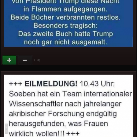
(
)
+21