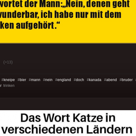
(
)
+13
 #
kneipe
#
bier
#
mann
#
nein
#
england
#
doch
#
kanada
#
abend
#
bruder
r
trinken