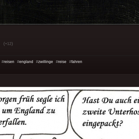
(
)
+12
 #
reisen
#
england
#
zwillinge
#
reise
#
fahren