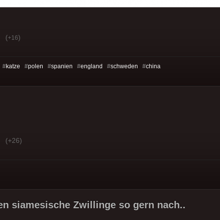
(
)
+16
 #
katze
#
polen
#
spanien
#
england
#
schweden
#
china
(+26)
n siamesische Zwillinge so gern nach..