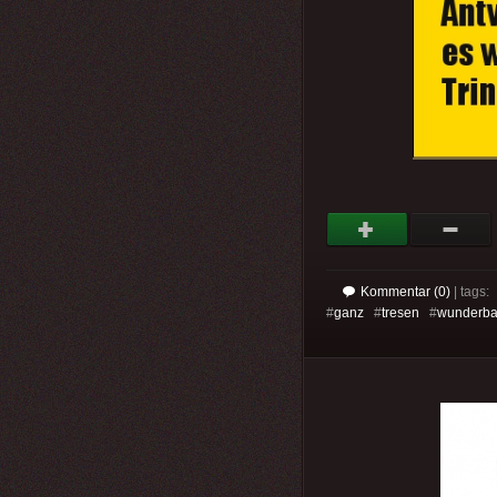
Kommentar (0)
| tags:
#
ganz
#
tresen
#
wunderba