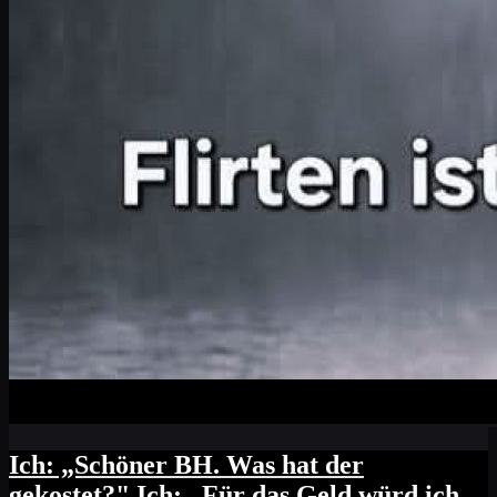
Ich: „Schöner BH. Was hat der
gekostet?" Ich: „Für das Geld würd ich