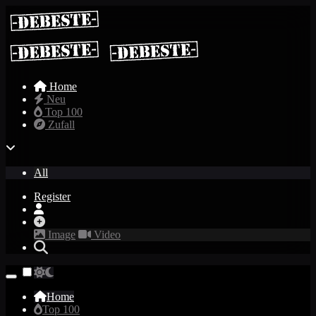
Home
Neu
Top 100
Zufall
All
Register
Image
Video
Home
Top 100