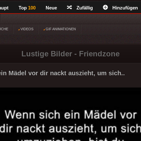
aupt
Top
100
Neue
Zufällig
Hinzufügen
ÜCHE
VIDEOS
GIF ANIMATIONEN
Lustige Bilder - Friendzone
in Mädel vor dir nackt auszieht, um sich..