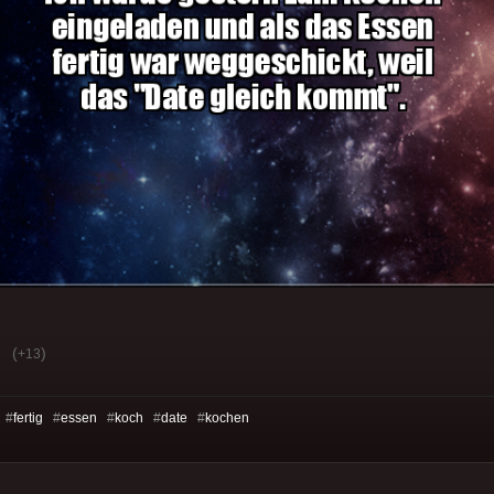
(
)
+13
 #
fertig
#
essen
#
koch
#
date
#
kochen