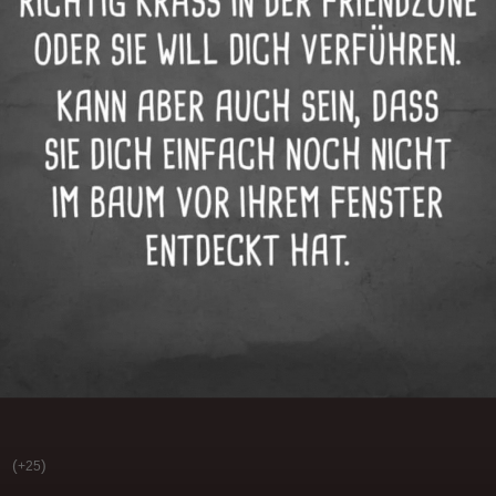
(
)
+25