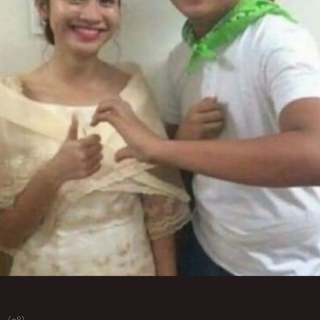
(
)
+8