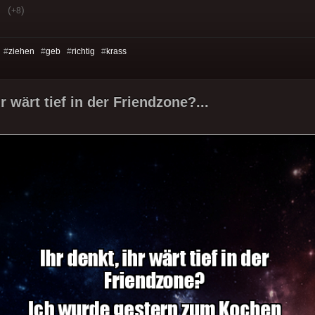
(
)
+8
 #
ziehen
#
geb
#
richtig
#
krass
hr wärt tief in der Friendzone?...